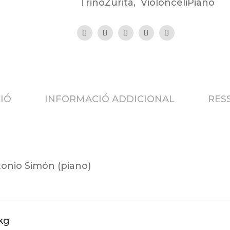
TrinoZurita
,
ViolonceliPiano
IÓ
INFORMACIÓ ADDICIONAL
RESS
ntonio Simón (piano)
kg