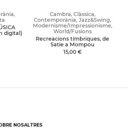
rània
,
Cambra
,
Clàssica
,
sta
Contemporània
,
Jazz&Swing
,
Modernisme/Impressionisme
,
MÚSICA
World/Fusions
digital)
Recreacions tímbriques, de
Satie a Mompou
15,00
€
OBRE NOSALTRES