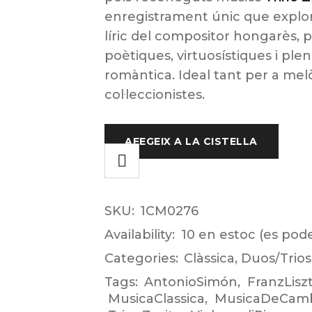
enregistrament únic que explora
líric del compositor hongarès,
poètiques, virtuosístiques i ple
romàntica. Ideal tant per a me
col·leccionistes.
AFEGEIX A LA CISTELLA
SKU:
1CM0276
Availability:
10 en estoc (es pod
Categories:
Clàssica
,
Duos/Trios
Tags:
AntonioSimón
,
FranzLisz
MusicaClassica
,
MusicaDeCam