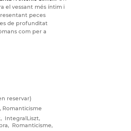
 el vessant més íntim i
 presentant peces
nes de profunditat
lòmans com per a
en reservar)
,
Romanticisme
t
,
IntegralLiszt
,
bra
,
Romanticisme
,