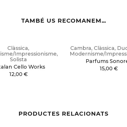
TAMBÉ US RECOMANEM…
Clàssica
,
Cambra
,
Clàssica
,
Duo
isme/Impressionisme
,
Modernisme/Impress
Solista
Parfums Sonor
talan Cello Works
15,00
€
12,00
€
PRODUCTES RELACIONATS