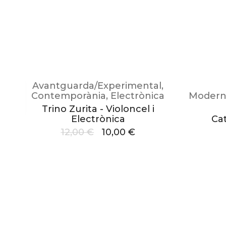
Avantguarda/Experimental
,
ta
Contemporània
,
Electrònica
Modern
s
Trino Zurita - Violoncel i
Electrònica
Ca
12,00
€
10,00
€