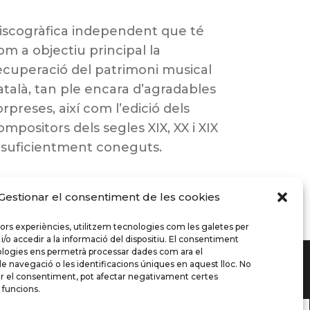
iscogràfica independent que té
om a objectiu principal la
ecuperació del patrimoni musical
atalà, tan ple encara d’agradables
orpreses, així com l’edició dels
ompositors dels segles XIX, XX i XIX
nsuficientment coneguts.
Gestionar el consentiment de les cookies
llors experiències, utilitzem tecnologies com les galetes per
 accedir a la informació del dispositiu. El consentiment
logies ens permetrà processar dades com ara el
navegació o les identificacions úniques en aquest lloc. No
rar el consentiment, pot afectar negativament certes
i funcions.