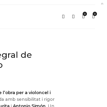
0
0
egral de
o
 l’obra per a violoncel i
da amb sensibilitat i rigor
urita
i
Antonio Simón
. Un