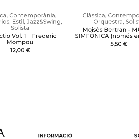
ica
,
Contemporània
,
Clàssica
,
Contempo
ios
,
Estil
,
Jazz&Swing
,
Orquestra
,
Soli
Solista
Moisès Bertran - 
tio Vol. 1 – Frederic
SIMFÒNICA (només en 
Mompou
5,50
€
12,00
€
INFORMACIÓ
S