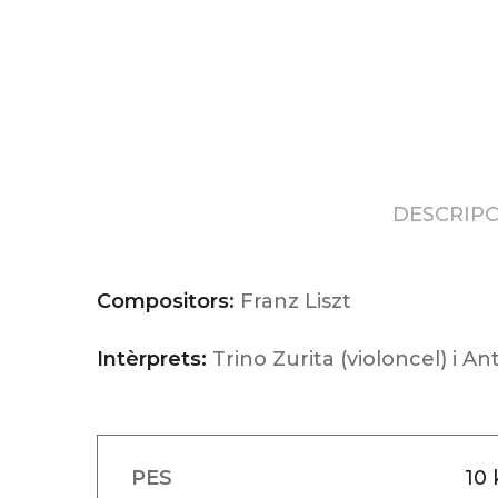
DESCRIPC
Compositors:
Franz Liszt
Intèrprets:
Trino Zurita (violoncel) i A
PES
10 