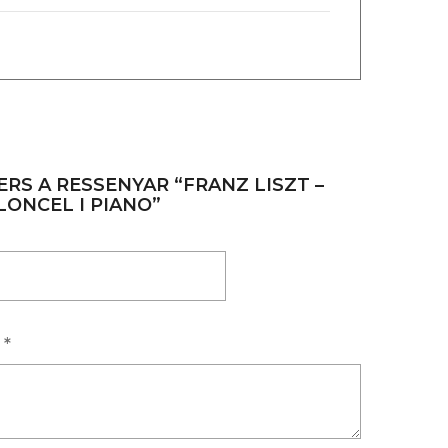
ERS A RESSENYAR “FRANZ LISZT –
LONCEL I PIANO”
a
*