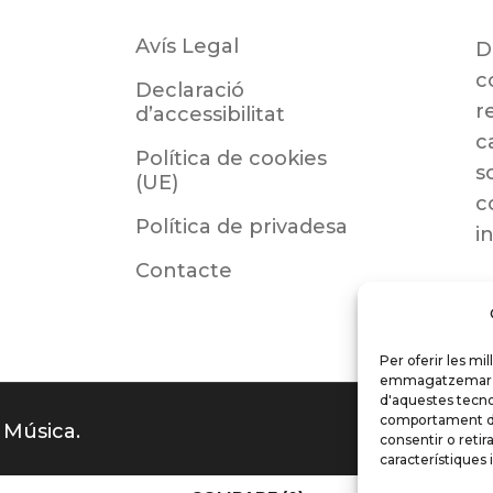
Avís Legal
D
c
Declaració
r
d’accessibilitat
c
Política de cookies
s
(UE)
c
Política de privadesa
i
Contacte
Per oferir les mi
emmagatzemar i/o
d'aquestes tecno
comportament de 
 Música.
consentir o reti
característiques 