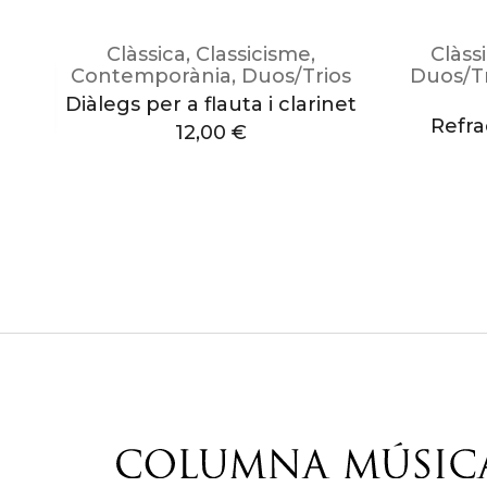
Clàssica
,
Classicisme
,
Clàss
Contemporània
,
Duos/Trios
Duos/Tr
a
Diàlegs per a flauta i clarinet
Refrac
12,00
€