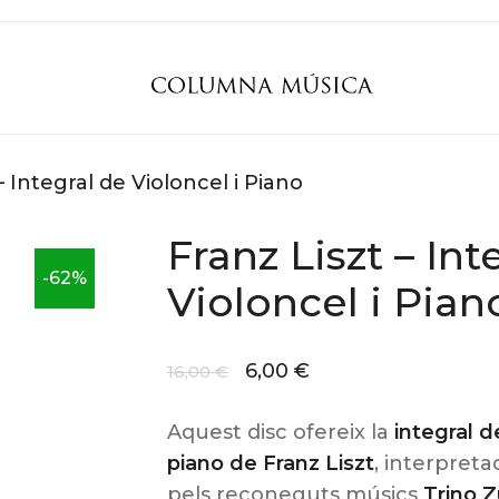
– Integral de Violoncel i Piano
Franz Liszt – Int
-62%
Violoncel i Pian
6,00
€
16,00
€
Aquest disc ofereix la
integral de
piano de Franz Liszt
, interpreta
pels reconeguts músics
Trino Z