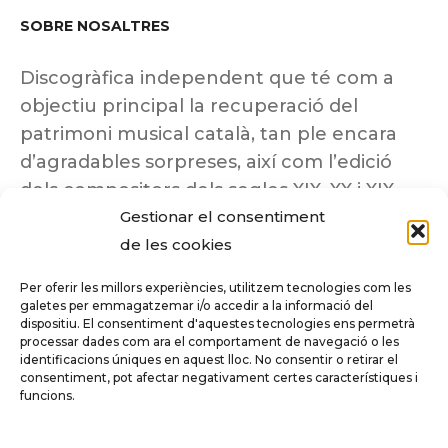
SOBRE NOSALTRES
Discogràfica independent que té com a
objectiu principal la recuperació del
patrimoni musical català, tan ple encara
d’agradables sorpreses, així com l’edició
dels compositors dels segles XIX, XX i XIX
Gestionar el consentiment
insuficientment coneguts.
de les cookies
Per oferir les millors experiències, utilitzem tecnologies com les
galetes per emmagatzemar i/o accedir a la informació del
dispositiu. El consentiment d'aquestes tecnologies ens permetrà
Tots els drets reservats a ©Columna
processar dades com ara el comportament de navegació o les
Música.
identificacions úniques en aquest lloc. No consentir o retirar el
consentiment, pot afectar negativament certes característiques i
funcions.