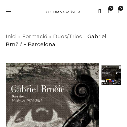
0
0
Inici
Formació
Duos/Trios
Gabriel
Brnčić – Barcelona