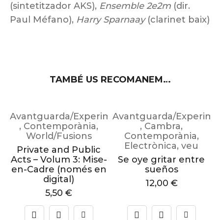
(sintetitzador AKS),
Ensemble 2e2m
(dir.
Paul Méfano),
Harry Sparnaay
(clarinet baix)
TAMBÉ US RECOMANEM…
imental
Avantguarda/Experimental
Avantguarda/Experime
,
Contemporània
,
,
Cambra
,
World/Fusions
Contemporània
,
Electrònica
,
veu
Private and Public
Acts – Volum 3: Mise-
Se oye gritar entre
n
en-Cadre (només en
sueños
T
digital)
12,00
€
5,50
€