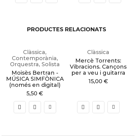
PRODUCTES RELACIONATS
Clàssica
,
Clàssica
Contemporània
,
Mercè Torrents:
Orquestra
,
Solista
Vibracions. Cançons
Moisès Bertran -
per a veu i guitarra
MÚSICA SIMFÒNICA
15,00
€
(només en digital)
5,50
€