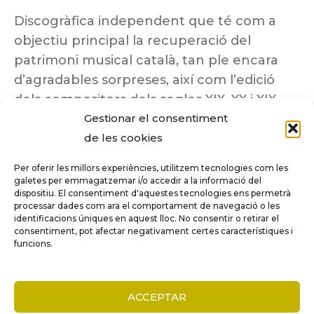
Discogràfica independent que té com a
objectiu principal la recuperació del
patrimoni musical català, tan ple encara
d’agradables sorpreses, així com l’edició
dels compositors dels segles XIX, XX i XIX
Gestionar el consentiment
insuficientment coneguts.
de les cookies
Per oferir les millors experiències, utilitzem tecnologies com les
galetes per emmagatzemar i/o accedir a la informació del
dispositiu. El consentiment d'aquestes tecnologies ens permetrà
Tots els drets reservats a ©Columna
processar dades com ara el comportament de navegació o les
Música.
identificacions úniques en aquest lloc. No consentir o retirar el
consentiment, pot afectar negativament certes característiques i
funcions.
COMPARE
(0)
ACCEPTAR