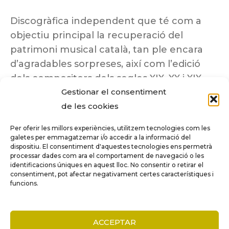
Discogràfica independent que té com a
objectiu principal la recuperació del
patrimoni musical català, tan ple encara
d’agradables sorpreses, així com l’edició
dels compositors dels segles XIX, XX i XIX
Gestionar el consentiment
insuficientment coneguts.
de les cookies
Per oferir les millors experiències, utilitzem tecnologies com les
galetes per emmagatzemar i/o accedir a la informació del
dispositiu. El consentiment d'aquestes tecnologies ens permetrà
Tots els drets reservats a ©Columna
processar dades com ara el comportament de navegació o les
Música.
identificacions úniques en aquest lloc. No consentir o retirar el
consentiment, pot afectar negativament certes característiques i
funcions.
COMPARE
(0)
ACCEPTAR