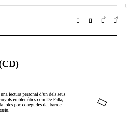
0
0
 (CD)
 una lectura personal d’un dels seus
espanyols emblemàtics com De Falla,
 joies poc conegudes del barroc
essiu.