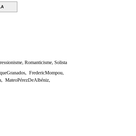
LA
ressionisme
,
Romanticisme
,
Solista
iqueGranados
,
FredericMompou
,
a
,
MateoPérezDeAlbéniz
,