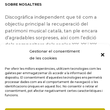
SOBRE NOSALTRES
Discogràfica independent que té com a
objectiu principal la recuperació del
patrimoni musical català, tan ple encara
d’agradables sorpreses, així com l’edició
dels compositors dels segles XIX, XX i XIX
Gestionar el consentiment
insuficientment coneguts.
de les cookies
Per oferir les millors experiències, utilitzem tecnologies com les
galetes per emmagatzemar i/o accedir a la informació del
dispositiu. El consentiment d'aquestes tecnologies ens permetrà
Tots els drets reservats a ©Columna
processar dades com ara el comportament de navegació o les
Música.
identificacions úniques en aquest lloc. No consentir o retirar el
consentiment, pot afectar negativament certes característiques i
funcions.
COMPARE
(0)