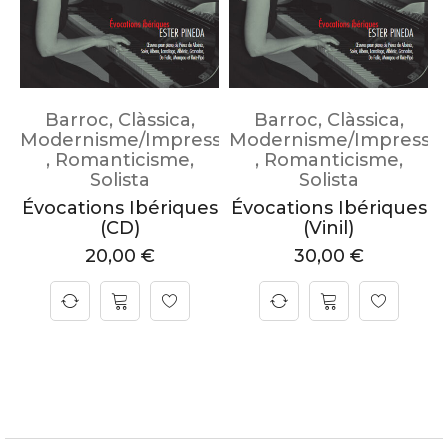
Barroc
,
Clàssica
,
Barroc
,
Clàssica
,
Modernisme/Impressionisme
Modernisme/Impressi
,
Romanticisme
,
,
Romanticisme
,
Solista
Solista
Évocations Ibériques
Évocations Ibériques
(CD)
(Vinil)
20,00
€
30,00
€