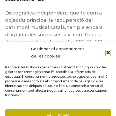
Discogràfica independent que té com a
objectiu principal la recuperació del
patrimoni musical català, tan ple encara
d’agradables sorpreses, així com l’edició
dels compositors dels segles XIX, XX i XIX
Gestionar el consentiment
insuficientment coneguts.
de les cookies
Per oferir les millors experiències, utilitzem tecnologies com les
galetes per emmagatzemar i/o accedir a la informació del
dispositiu. El consentiment d'aquestes tecnologies ens permetrà
Tots els drets reservats a ©Columna
processar dades com ara el comportament de navegació o les
Música.
identificacions úniques en aquest lloc. No consentir o retirar el
consentiment, pot afectar negativament certes característiques i
funcions.
COMPARE
(0)
ACCEPTAR