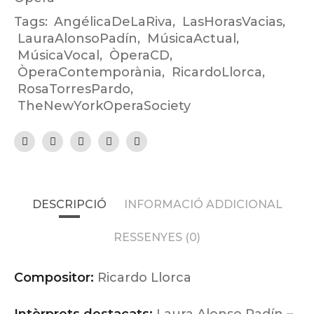
Tags:
AngélicaDeLaRiva
,
LasHorasVacias
,
LauraAlonsoPadín
,
MúsicaActual
,
MúsicaVocal
,
ÒperaCD
,
ÒperaContemporània
,
RicardoLlorca
,
RosaTorresPardo
,
TheNewYorkOperaSociety
DESCRIPCIÓ
INFORMACIÓ ADDICIONAL
RESSENYES (0)
Compositor:
Ricardo Llorca