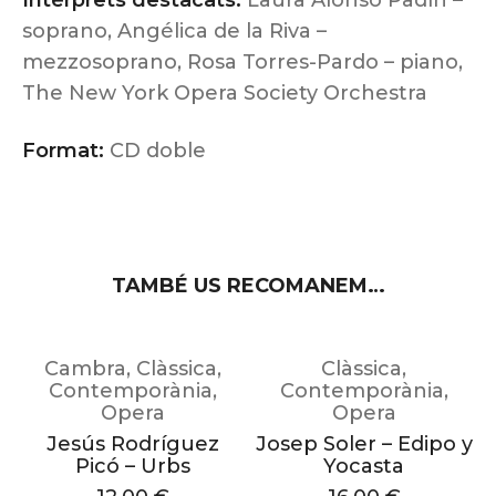
Intèrprets destacats:
Laura Alonso Padín –
soprano, Angélica de la Riva –
mezzosoprano, Rosa Torres-Pardo – piano,
The New York Opera Society Orchestra
Format:
CD doble
TAMBÉ US RECOMANEM…
Cambra
,
Clàssica
,
Clàssica
,
Contemporània
,
Contemporània
,
al
Opera
Opera
Jesús Rodríguez
Josep Soler – Edipo y
Picó – Urbs
Yocasta