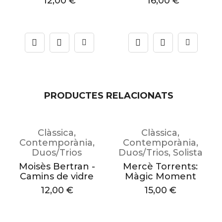
12,00
€
16,00
€
PRODUCTES RELACIONATS
Clàssica
,
Clàssica
,
a
Contemporània
,
Contemporània
,
Duos/Trios
Duos/Trios
,
Solista
Moisès Bertran -
Mercè Torrents:
Camins de vidre
Màgic Moment
12,00
€
15,00
€