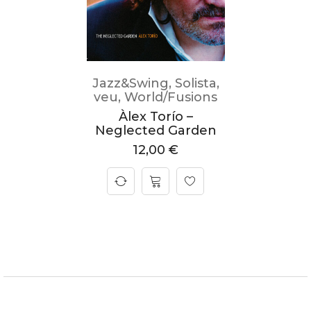
Jazz&Swing
,
Solista
,
veu
,
World/Fusions
Àlex Torío –
Neglected Garden
12,00
€