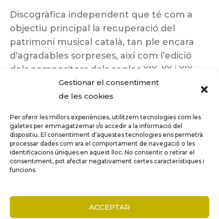
Discogràfica independent que té com a
objectiu principal la recuperació del
patrimoni musical català, tan ple encara
d’agradables sorpreses, així com l’edició
dels compositors dels segles XIX, XX i XIX
Gestionar el consentiment
insuficientment coneguts.
de les cookies
Per oferir les millors experiències, utilitzem tecnologies com les
galetes per emmagatzemar i/o accedir a la informació del
dispositiu. El consentiment d'aquestes tecnologies ens permetrà
Tots els drets reservats a ©Columna
processar dades com ara el comportament de navegació o les
Música.
identificacions úniques en aquest lloc. No consentir o retirar el
consentiment, pot afectar negativament certes característiques i
funcions.
COMPARE
(0)
ACCEPTAR