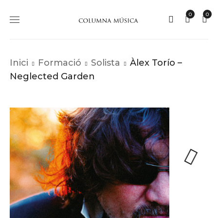
0
0
Inici
Formació
Solista
Àlex Torío –
Neglected Garden