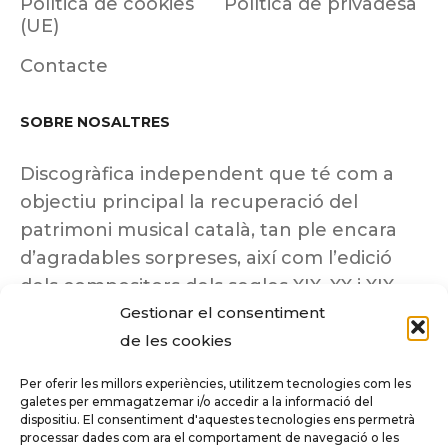
Política de cookies
Política de privadesa
(UE)
Contacte
SOBRE NOSALTRES
Discogràfica independent que té com a
objectiu principal la recuperació del
patrimoni musical català, tan ple encara
d’agradables sorpreses, així com l’edició
dels compositors dels segles XIX, XX i XIX
Gestionar el consentiment
insuficientment coneguts.
de les cookies
Per oferir les millors experiències, utilitzem tecnologies com les
galetes per emmagatzemar i/o accedir a la informació del
dispositiu. El consentiment d'aquestes tecnologies ens permetrà
Tots els drets reservats a ©Columna
processar dades com ara el comportament de navegació o les