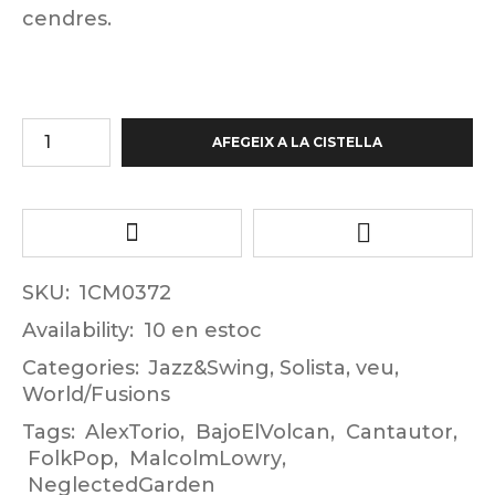
cendres.
AFEGEIX A LA CISTELLA
SKU:
1CM0372
Availability:
10 en estoc
Categories:
Jazz&Swing
,
Solista
,
veu
,
World/Fusions
Tags:
AlexTorio
,
BajoElVolcan
,
Cantautor
,
FolkPop
,
MalcolmLowry
,
NeglectedGarden