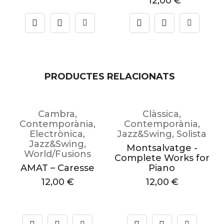
12,00
€
PRODUCTES RELACIONATS
Cambra
,
Clàssica
,
A
Contemporània
,
Contemporània
,
l
Electrònica
,
Jazz&Swing
,
Solista
Jazz&Swing
,
Montsalvatge -
World/Fusions
Complete Works for
AMAT – Caresse
Piano
P
12,00
€
12,00
€