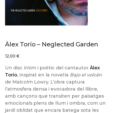
Àlex Torío – Neglected Garden
12,00
€
Un disc íntim i poètic del cantautor
Àlex
Torío
, inspirat en la novel·la
Bajo el volcán
de Malcolm Lowry. L’obra captura
l’atmosfera densa i evocadora del llibre,
amb cançons que transiten per paisatges
emocionals plens de llum i ombra, com un
jardí oblidat que encara batega sota les