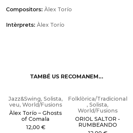
Compositors:
Àlex Torío
Intèrprets:
Àlex Torío
TAMBÉ US RECOMANEM…
Jazz&Swing
,
Solista
,
Folklòrica/Tradicional
al
veu
,
World/Fusions
,
Solista
,
F
World/Fusions
Àlex Torío – Ghosts
of Comala
ORIOL SALTOR -
RUMBEANDO
12,00
€