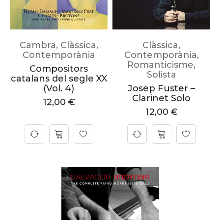
Cambra
,
Clàssica
,
Clàssica
,
Contemporània
Contemporània
,
Romanticisme
,
Compositors
Solista
catalans del segle XX
(Vol. 4)
Josep Fuster –
Clarinet Solo
12,00
€
12,00
€