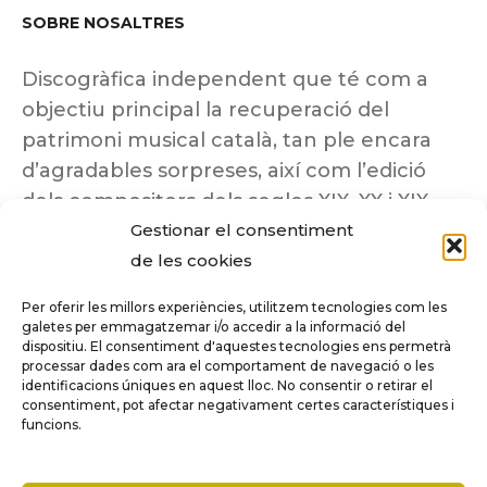
SOBRE NOSALTRES
Discogràfica independent que té com a
objectiu principal la recuperació del
patrimoni musical català, tan ple encara
d’agradables sorpreses, així com l’edició
dels compositors dels segles XIX, XX i XIX
Gestionar el consentiment
insuficientment coneguts.
de les cookies
Per oferir les millors experiències, utilitzem tecnologies com les
galetes per emmagatzemar i/o accedir a la informació del
dispositiu. El consentiment d'aquestes tecnologies ens permetrà
Tots els drets reservats a ©Columna
processar dades com ara el comportament de navegació o les
Música.
identificacions úniques en aquest lloc. No consentir o retirar el
consentiment, pot afectar negativament certes característiques i
funcions.