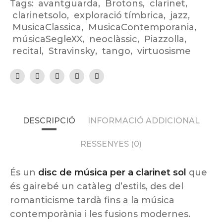
Tags:
avantguarda
,
Brotons
,
clarinet
,
clarinetsolo
,
exploració tímbrica
,
jazz
,
MusicaClassica
,
MusicaContemporania
,
músicaSegleXX
,
neoclàssic
,
Piazzolla
,
recital
,
Stravinsky
,
tango
,
virtuosisme
DESCRIPCIÓ
INFORMACIÓ ADDICIONAL
RESSENYES (0)
És un
disc de música per a clarinet sol
que
és gairebé un catàleg d’estils, des del
romanticisme tardà fins a la música
contemporània i les fusions modernes.