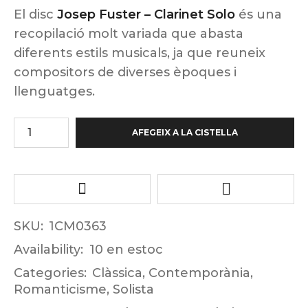
El disc
Josep Fuster – Clarinet Solo
és una
recopilació molt variada que abasta
diferents estils musicals, ja que reuneix
compositors de diverses èpoques i
llenguatges.
AFEGEIX A LA CISTELLA
SKU:
1CM0363
Availability:
10 en estoc
Categories:
Clàssica
,
Contemporània
,
Romanticisme
,
Solista