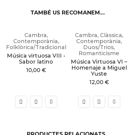
TAMBÉ US RECOMANEM…
Cambra
,
Cambra
,
Clàssica
,
Contemporània
,
Contemporània
,
al
Folklòrica/Tradicional
Duos/Trios
,
Romanticisme
Música virtuosa VIII -
Sabor latino
Música Virtuosa VI –
Homenaje a Miguel
10,00
€
Yuste
12,00
€
PRODUCTES RELACIONATS