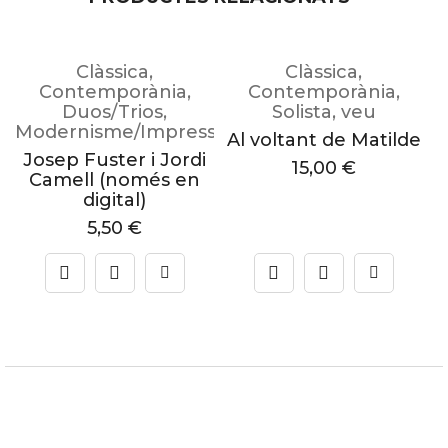
Clàssica
,
Clàssica
,
Contemporània
,
Contemporània
,
M
Duos/Trios
,
Solista
,
veu
Modernisme/Impressionisme
Al voltant de Matilde
Josep Fuster i Jordi
15,00
€
Camell (només en
digital)
5,50
€