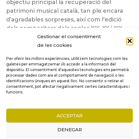
objectiu principal la recuperació del
patrimoni musical català, tan ple encara
d’agradables sorpreses, així com l’edició
dels compositors dels segles XIX, XX i XIX
insuficientment coneguts.
Gestionar el consentiment
de les cookies
Per oferir les millors experiències, utilitzem tecnologies com les
galetes per emmagatzemar i/o accedir a la informació del
dispositiu. El consentiment d'aquestes tecnologies ens permetrà
Tots els drets reservats a ©Columna
processar dades com ara el comportament de navegació o les
Música.
identificacions úniques en aquest lloc. No consentir o retirar el
consentiment, pot afectar negativament certes característiques i
funcions.
COMPARE
(0)
ACCEPTAR
DENEGAR