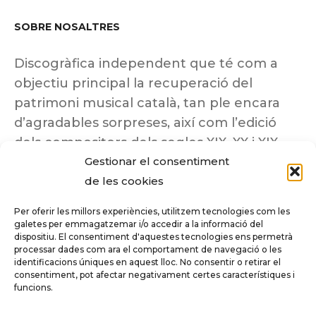
SOBRE NOSALTRES
Discogràfica independent que té com a
objectiu principal la recuperació del
patrimoni musical català, tan ple encara
d’agradables sorpreses, així com l’edició
dels compositors dels segles XIX, XX i XIX
Gestionar el consentiment
insuficientment coneguts.
de les cookies
Per oferir les millors experiències, utilitzem tecnologies com les
galetes per emmagatzemar i/o accedir a la informació del
dispositiu. El consentiment d'aquestes tecnologies ens permetrà
Tots els drets reservats a ©Columna
processar dades com ara el comportament de navegació o les
Música.
identificacions úniques en aquest lloc. No consentir o retirar el
consentiment, pot afectar negativament certes característiques i
funcions.