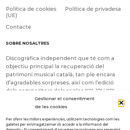
Política de cookies
Política de privadesa
(UE)
Contacte
SOBRE NOSALTRES
Discogràfica independent que té com a
objectiu principal la recuperació del
patrimoni musical català, tan ple encara
d’agradables sorpreses, així com l’edició
dels compositors dels segles XIX, XX i XIX
Gestionar el consentiment
insuficientment coneguts.
de les cookies
Per oferir les millors experiències, utilitzem tecnologies com les
galetes per emmagatzemar i/o accedir a la informació del
dispositiu. El consentiment d'aquestes tecnologies ens permetrà