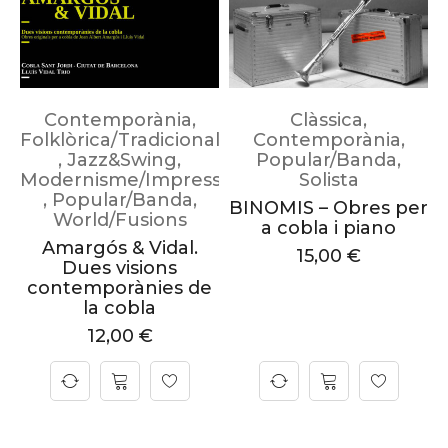
Contemporània
,
Clàssica
,
Folklòrica/Tradicional
Contemporània
,
,
Jazz&Swing
,
Popular/Banda
,
Modernisme/Impressionisme
Solista
,
Popular/Banda
,
BINOMIS – Obres per
World/Fusions
a cobla i piano
Amargós & Vidal.
15,00
€
Dues visions
contemporànies de
la cobla
12,00
€