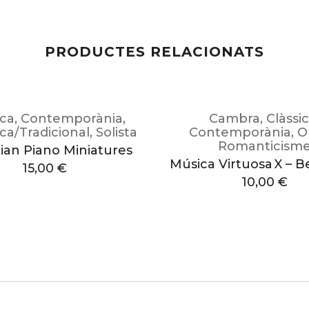
PRODUCTES RELACIONATS
ica
,
Contemporània
,
Cambra
,
Clàssi
ica/Tradicional
,
Solista
Contemporània
,
O
Romanticism
ian Piano Miniatures
Música Virtuosa X – B
15,00
€
10,00
€