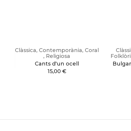
Clàssica
,
Contemporània
,
Coral
Clàss
,
Religiosa
Folklòr
o
Cants d'un ocell
Bulgar
15,00
€