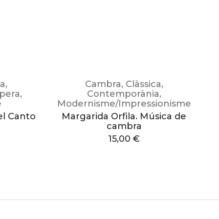
ca
,
Cambra
,
Clàssica
,
pera
,
Contemporània
,
e
Modernisme/Impressionisme
el Canto
Margarida Orfila. Música de
cambra
15,00
€