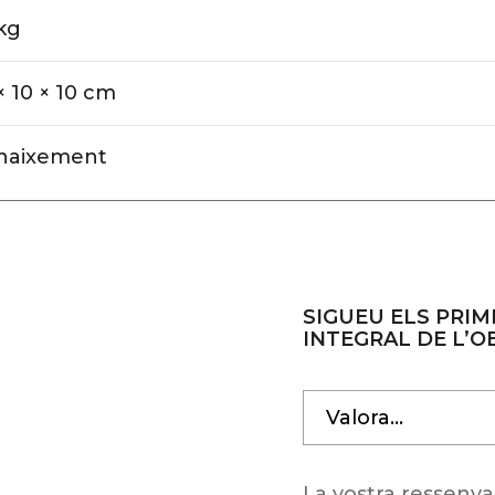
kg
× 10 × 10 cm
naixement
SIGUEU ELS PRIM
INTEGRAL DE L’O
La vostra resseny