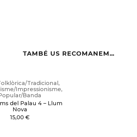
TAMBÉ US RECOMANEM…
Folklòrica/Tradicional
,
isme/Impressionisme
,
Popular/Banda
ums del Palau 4 – Llum
Nova
15,00
€