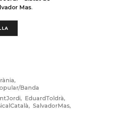
lvador Mas
.
LLA
rània
,
opular/Banda
ntJordi
,
EduardToldrà
,
icalCatalà
,
SalvadorMas
,