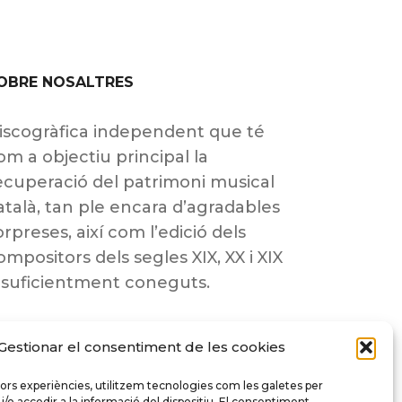
OBRE NOSALTRES
iscogràfica independent que té
om a objectiu principal la
ecuperació del patrimoni musical
atalà, tan ple encara d’agradables
orpreses, així com l’edició dels
ompositors dels segles XIX, XX i XIX
nsuficientment coneguts.
Gestionar el consentiment de les cookies
llors experiències, utilitzem tecnologies com les galetes per
 accedir a la informació del dispositiu. El consentiment