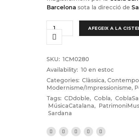
Barcelona
sota la direcció de
Sa
AFEGEIX A LA CISTE
SKU:
1CM0280
Availability:
10 en estoc
Categories:
Clàssica
,
Contempo
Modernisme/Impressionisme
,
P
Tags:
CDdoble
,
Cobla
,
CoblaSa
MúsicaCatalana
,
PatrimoniMus
Sardana