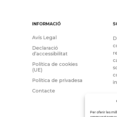
INFORMACIÓ
S
Avís Legal
D
c
Declaració
r
d’accessibilitat
c
Política de cookies
s
(UE)
c
Política de privadesa
i
Contacte
Per oferir les mi
emmagatzemar i/o