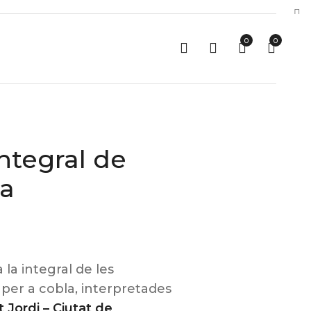
0
0
ntegral de
la
la integral de les
per a cobla, interpretades
 Jordi – Ciutat de