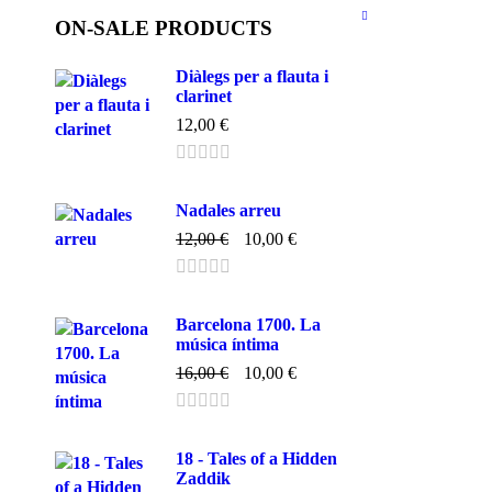
ON-SALE PRODUCTS
Diàlegs per a flauta i
clarinet
12,00
€
Nadales arreu
12,00
€
10,00
€
Barcelona 1700. La
música íntima
16,00
€
10,00
€
18 - Tales of a Hidden
Zaddik