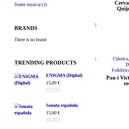
Cerva
Teatre musical (3)
Quijo
BRANDS
There is no brand
Clàssica
TRENDING PRODUCTS
D
Folklòric
ENIGMA (Digital)
Pau i Vict
15,00
€
re
Sonata española
15,00
€