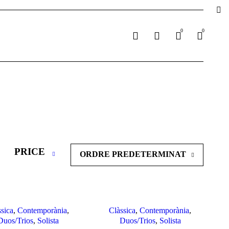
0
0
PRICE
ORDRE PREDETERMINAT
ssica
,
Contemporània
,
Clàssica
,
Contemporània
,
Duos/Trios
,
Solista
Duos/Trios
,
Solista