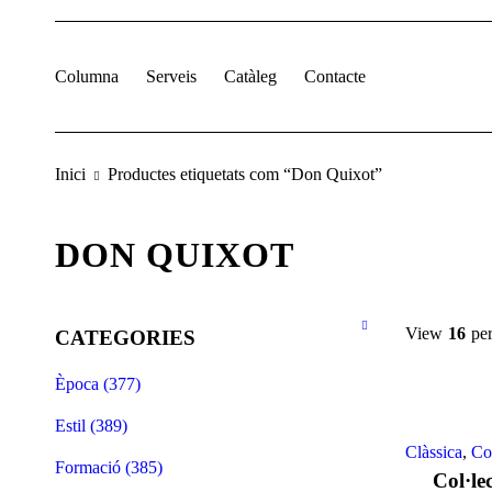
Columna
Serveis
Catàleg
Contacte
Inici
Productes etiquetats com “Don Quixot”
DON QUIXOT
View
16
pe
CATEGORIES
Època (377)
Estil (389)
Clàssica
,
Co
Formació (385)
Col·le