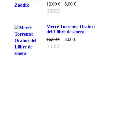
12,00
€
6,00
€
Mercè Torrents: Oratori
del Llibre de sinera
16,00
€
8,00
€