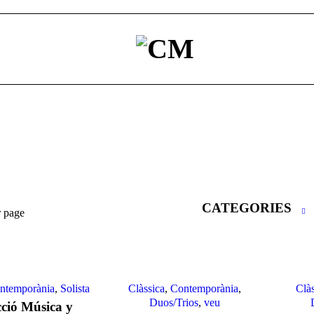
CATEGORIES
r page
ntemporània
,
Solista
Clàssica
,
Contemporània
,
Clà
Duos/Trios
,
veu
cció Música y