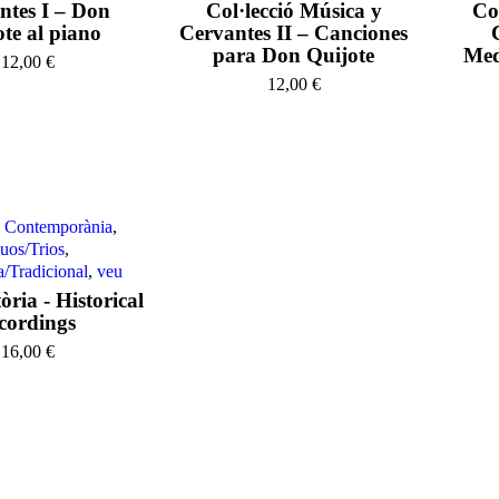
ntes I – Don
Col·lecció Música y
Co
te al piano
Cervantes II – Canciones
para Don Quijote
Med
12,00
€
12,00
€
,
Contemporània
,
uos/Trios
,
a/Tradicional
,
veu
òria - Historical
cordings
16,00
€