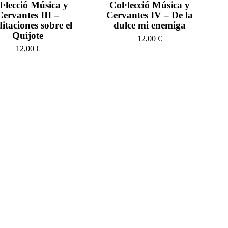
l·lecció Música y
Col·lecció Música y
Cervantes III –
Cervantes IV – De la
itaciones sobre el
dulce mi enemiga
Quijote
12,00
€
12,00
€