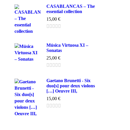
CASABLANCAS – The
essential collection
15,00
€
Música Virtuosa XI –
Sonatas
25,00
€
Gaetano Brunetti - Six
duo[s] pour deux violons
[…] Oeuvre III,
15,00
€