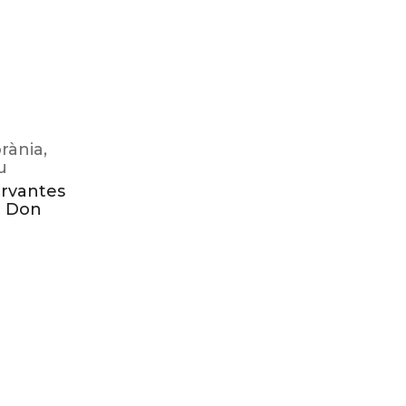
rània
,
u
ervantes
a Don