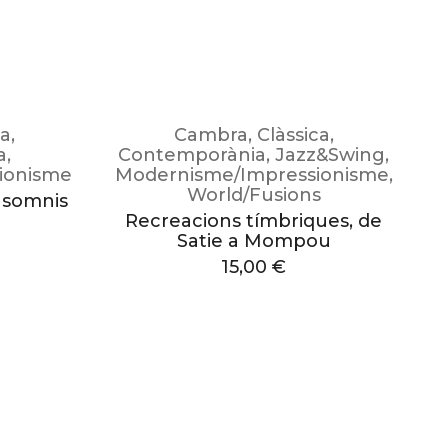
ca
,
Cambra
,
Clàssica
,
a
,
Contemporània
,
Jazz&Swing
,
ionisme
Modernisme/Impressionisme
,
World/Fusions
i somnis
Recreacions tímbriques, de
Satie a Mompou
15,00
€