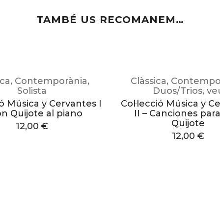
TAMBÉ US RECOMANEM…
ica
,
Contemporània
,
Clàssica
,
Contempo
Solista
Duos/Trios
,
ve
ió Música y Cervantes I
Col·lecció Música y C
n Quijote al piano
II – Canciones par
Quijote
12,00
€
12,00
€