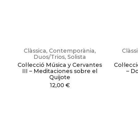
Clàssica
,
Contemporània
,
Clàss
Duos/Trios
,
Solista
Col·lecció Música y Cervantes
Col·lecc
III – Meditaciones sobre el
– Do
Quijote
12,00
€