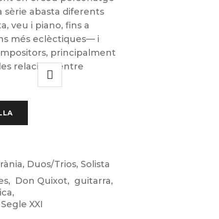
 sèrie abasta diferents
, veu i piano, fins a
ons més eclèctiques— i
mpositors, principalment
les relacions entre
LLA
rània
,
Duos/Trios
,
Solista
es
,
Don Quixot
,
guitarra
,
ica
,
Segle XXI