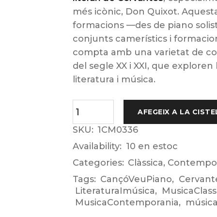
més icònic, Don Quixot. Aquesta
formacions —des de piano solista
conjunts camerístics i formaci
compta amb una varietat de co
del segle XX i XXI, que exploren 
literatura i música.
AFEGEIX A LA CISTE
SKU:
1CM0336
Availability:
10 en estoc
Categories:
Clàssica
,
Contempo
Tags:
CançóVeuPiano
,
Cervant
LiteraturaImúsica
,
MusicaClass
MusicaContemporania
,
música