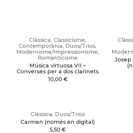
Clàssica
,
Classicisme
,
Clàss
Contemporània
,
Duos/Trios
,
Modernisme/Impressionisme
,
Modern
Romanticisme
Josep 
Música virtuosa VII –
(n
Converses per a dos clarinets
10,00
€
Clàssica
,
Duos/Trios
Carmen (només en digital)
5,50
€