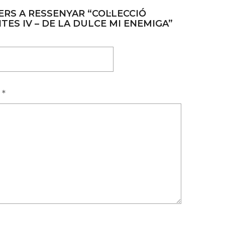
ERS A RESSENYAR “COL·LECCIÓ
TES IV – DE LA DULCE MI ENEMIGA”
a
*