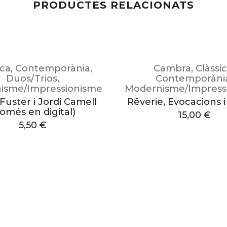
PRODUCTES RELACIONATS
ica
,
Contemporània
,
Cambra
,
Clàssi
Duos/Trios
,
Contemporàni
isme/Impressionisme
Modernisme/Impress
Fuster i Jordi Camell
Rêverie, Evocacions 
omés en digital)
15,00
€
5,50
€