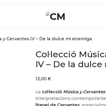
ca y Cervantes IV – De la dulce mi enemiga
Col·lecció Músic
IV – De la dulc
12,00
€
La
col·lecció
Música y Cervantes
interpretacions contemporànie
literari de Cervantes
, especialm