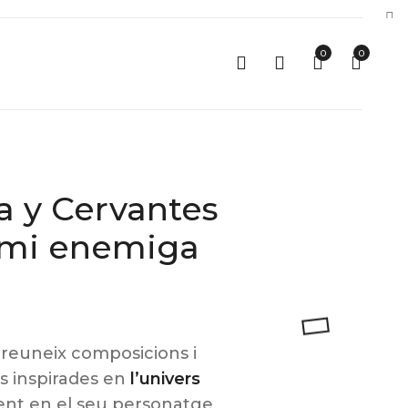
0
0
a y Cervantes
e mi enemiga
reuneix composicions i
s inspirades en
l’univers
ent en el seu personatge