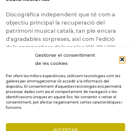
Discogràfica independent que té com a
objectiu principal la recuperació del
patrimoni musical català, tan ple encara
d’agradables sorpreses, així com l’edició
dels compositors dels segles XIX, XX i XIX
Gestionar el consentiment
insuficientment coneguts.
de les cookies
Per oferir les millors experiències, utilitzem tecnologies com les
galetes per emmagatzemar i/o accedir a la informació del
dispositiu. El consentiment d'aquestes tecnologies ens permetrà
Tots els drets reservats a ©Columna
processar dades com ara el comportament de navegació o les
Música.
identificacions úniques en aquest lloc. No consentir o retirar el
consentiment, pot afectar negativament certes característiques i
funcions.
COMPARE
(0)
ACCEPTAR