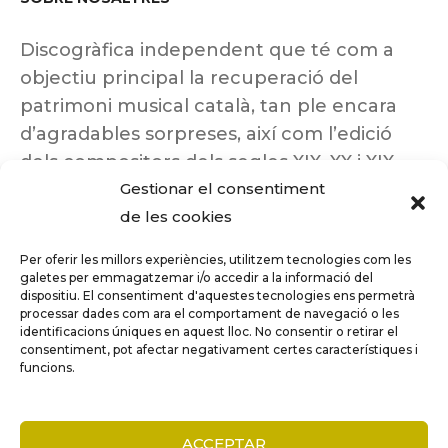
Discogràfica independent que té com a
objectiu principal la recuperació del
patrimoni musical català, tan ple encara
d’agradables sorpreses, així com l’edició
dels compositors dels segles XIX, XX i XIX
Gestionar el consentiment
insuficientment coneguts.
de les cookies
Per oferir les millors experiències, utilitzem tecnologies com les
galetes per emmagatzemar i/o accedir a la informació del
dispositiu. El consentiment d'aquestes tecnologies ens permetrà
Tots els drets reservats a ©Columna
processar dades com ara el comportament de navegació o les
Música.
identificacions úniques en aquest lloc. No consentir o retirar el
consentiment, pot afectar negativament certes característiques i
funcions.
COMPARE
(0)
ACCEPTAR