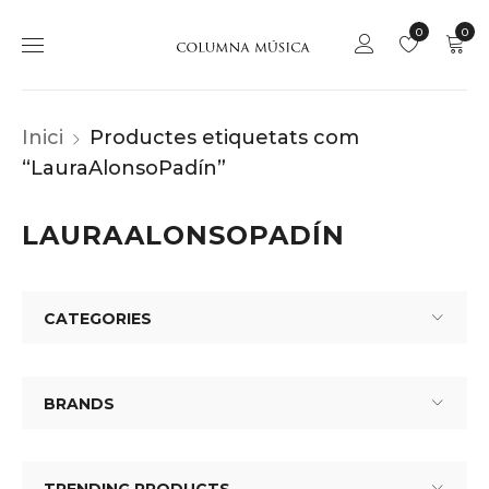
0
0
Inici
Productes etiquetats com
“LauraAlonsoPadín”
LAURAALONSOPADÍN
CATEGORIES
BRANDS