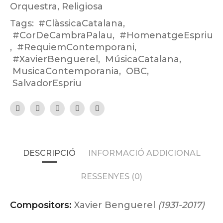
Orquestra
,
Religiosa
Tags:
#ClàssicaCatalana
,
#CorDeCambraPalau
,
#HomenatgeEspriu
,
#RequiemContemporani
,
#XavierBenguerel
,
MúsicaCatalana
,
MusicaContemporania
,
OBC
,
SalvadorEspriu
DESCRIPCIÓ
INFORMACIÓ ADDICIONAL
RESSENYES (0)
Compositors:
Xavier Benguerel
(1931-2017)