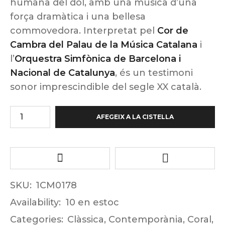
humana del dol, amb una música d’una
força dramàtica i una bellesa
commovedora. Interpretat pel
Cor de
Cambra del Palau de la Música Catalana
i
l’
Orquestra Simfònica de Barcelona i
Nacional de Catalunya
, és un testimoni
sonor imprescindible del segle XX català.
AFEGEIX A LA CISTELLA
SKU:
1CM0178
Availability:
10 en estoc
Categories:
Clàssica
,
Contemporània
,
Coral
,