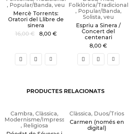
,
Popular/Banda
,
veu
Folklòrica/Tradicional
,
Popular/Banda
,
Mercè Torrents:
Solista
,
veu
Oratori del Llibre de
sinera
Espriu a Sinera /
Concert del
16,00
€
8,00
€
centenari
8,00
€
PRODUCTES RELACIONATS
Cambra
,
Clàssica
,
Clàssica
,
Duos/Trios
,
Modernisme/Impressionisme
Carmen (només en
,
Religiosa
digital)
Déodat de Séverac i