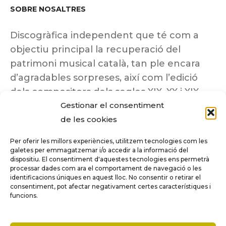
SOBRE NOSALTRES
Discogràfica independent que té com a
objectiu principal la recuperació del
patrimoni musical català, tan ple encara
d’agradables sorpreses, així com l’edició
dels compositors dels segles XIX, XX i XIX
Gestionar el consentiment
insuficientment coneguts.
de les cookies
Per oferir les millors experiències, utilitzem tecnologies com les
galetes per emmagatzemar i/o accedir a la informació del
dispositiu. El consentiment d'aquestes tecnologies ens permetrà
Tots els drets reservats a ©Columna
processar dades com ara el comportament de navegació o les
Música.
identificacions úniques en aquest lloc. No consentir o retirar el
consentiment, pot afectar negativament certes característiques i
funcions.
COMPARE
(0)