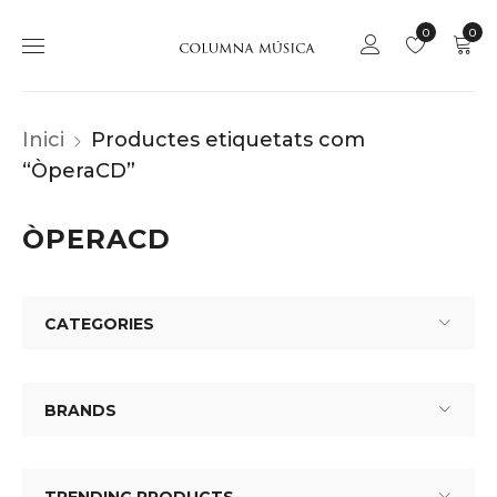
0
0
Inici
Productes etiquetats com
“ÒperaCD”
ÒPERACD
CATEGORIES
BRANDS