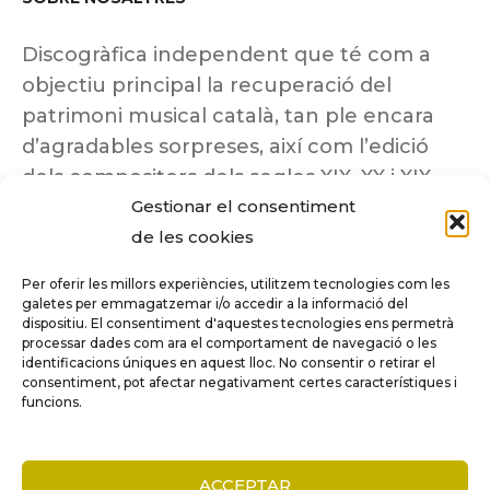
Discogràfica independent que té com a
objectiu principal la recuperació del
patrimoni musical català, tan ple encara
d’agradables sorpreses, així com l’edició
dels compositors dels segles XIX, XX i XIX
Gestionar el consentiment
insuficientment coneguts.
de les cookies
Per oferir les millors experiències, utilitzem tecnologies com les
galetes per emmagatzemar i/o accedir a la informació del
dispositiu. El consentiment d'aquestes tecnologies ens permetrà
Tots els drets reservats a ©Columna
processar dades com ara el comportament de navegació o les
Música.
identificacions úniques en aquest lloc. No consentir o retirar el
consentiment, pot afectar negativament certes característiques i
funcions.
COMPARE
(0)
ACCEPTAR