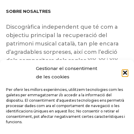
SOBRE NOSALTRES
Discogràfica independent que té com a
objectiu principal la recuperació del
patrimoni musical català, tan ple encara
d’agradables sorpreses, així com l’edició
dels compositors dels segles XIX, XX i XIX
Gestionar el consentiment
insuficientment coneguts.
de les cookies
Per oferir les millors experiències, utilitzem tecnologies com les
galetes per emmagatzemar i/o accedir a la informació del
dispositiu. El consentiment d'aquestes tecnologies ens permetrà
Tots els drets reservats a ©Columna
processar dades com ara el comportament de navegació o les
Música.
identificacions úniques en aquest lloc. No consentir o retirar el
consentiment, pot afectar negativament certes característiques i
funcions.