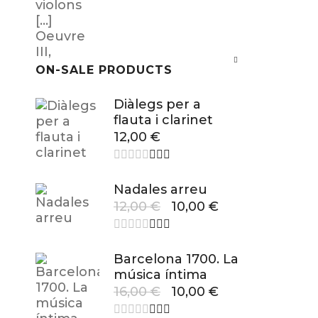
ON-SALE PRODUCTS
Diàlegs per a
flauta i clarinet
12,00
€
Nadales arreu
12,00
€
10,00
€
Barcelona 1700. La
música íntima
16,00
€
10,00
€