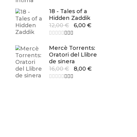
18 - Tales of a
Hidden Zaddik
12,00
€
6,00
€
Mercè Torrents:
Oratori del Llibre
de sinera
16,00
€
8,00
€