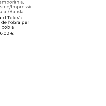
emporània
,
sme/Impressionisme
ular/Banda
rd Toldrà:
 de l’obra per
a cobla
16,00
€