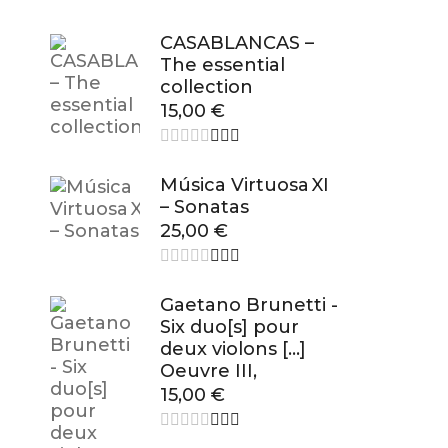
CASABLANCAS –
The essential
collection
15,00
€
Música Virtuosa XI
– Sonatas
25,00
€
Gaetano Brunetti -
Six duo[s] pour
deux violons […]
Oeuvre III,
15,00
€