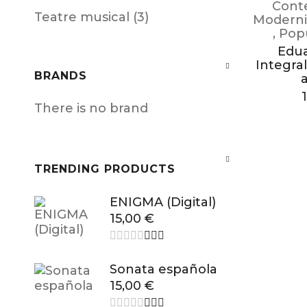
Cont
Teatre musical (3)
Moderni
,
Pop
Edua
Integral
BRANDS
There is no brand
TRENDING PRODUCTS
ENIGMA (Digital)
15,00
€
Sonata española
15,00
€