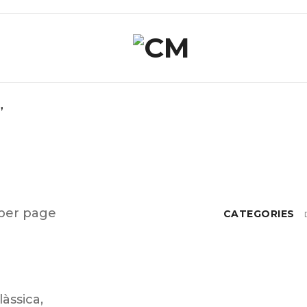
”
per page
CATEGORIES
làssica
,