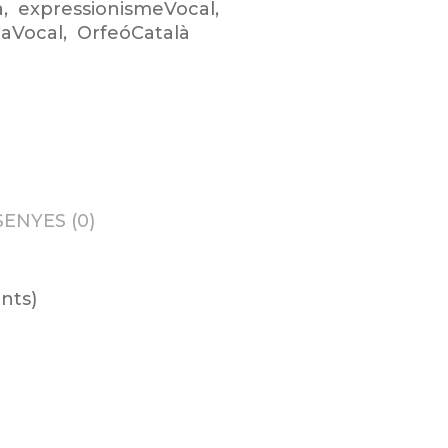
a
,
expressionismeVocal
,
aVocal
,
OrfeóCatalà
ENYES (0)
nts)