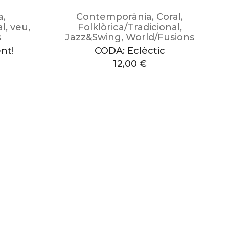
a
,
Contemporània
,
Coral
,
al
,
veu
,
Folklòrica/Tradicional
,
s
Jazz&Swing
,
World/Fusions
nt!
CODA: Eclèctic
12,00
€