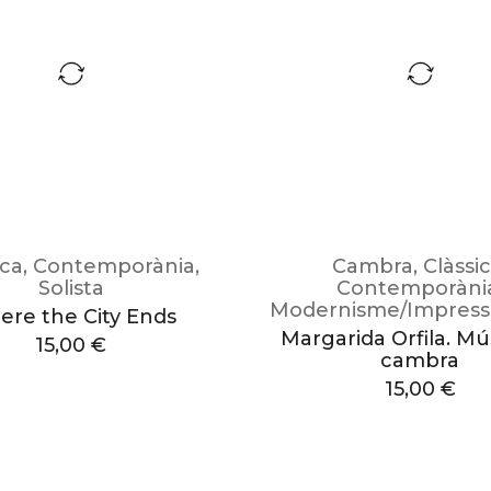
ica
,
Contemporània
,
Cambra
,
Clàssi
Solista
Contemporàni
Modernisme/Impress
re the City Ends
Margarida Orfila. Mú
15,00
€
cambra
15,00
€