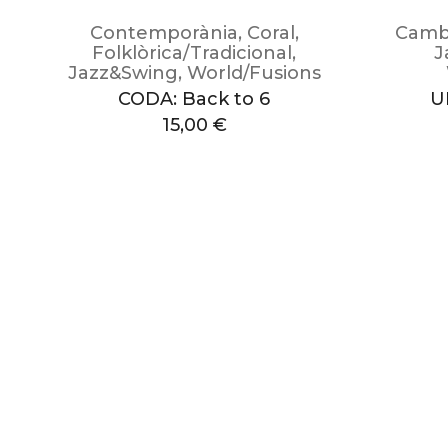
Contemporània
,
Coral
,
Camb
Folklòrica/Tradicional
,
J
Jazz&Swing
,
World/Fusions
CODA: Back to 6
U
15,00
€