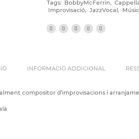
Tags:
BobbyMcFerrin
,
Cappell
Improvisació
,
JazzVocal
,
Músic
IÓ
INFORMACIÓ ADDICIONAL
RESS
alment compositor d’improvisacions i arranjame
alà