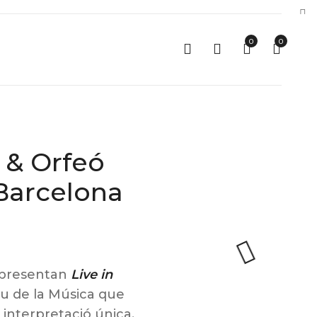
0
0
 & Orfeó
 Barcelona
presentan
Live in
au de la Música que
 interpretació única.