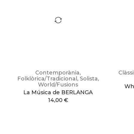
Contemporània
,
Clàss
Folklòrica/Tradicional
,
Solista
,
World/Fusions
Whe
La Música de BERLANGA
14,00
€