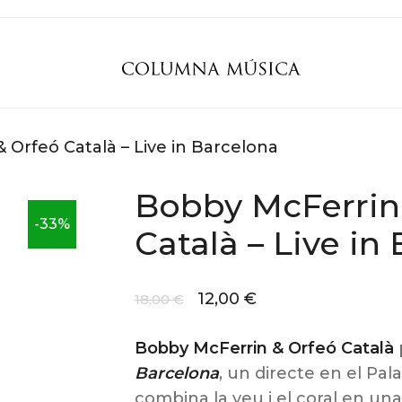
 Orfeó Català – Live in Barcelona
Bobby McFerrin
-33%
Català – Live in
12,00
€
18,00
€
Bobby McFerrin & Orfeó Català
Barcelona
, un directe en el Pal
combina la veu i el coral en una