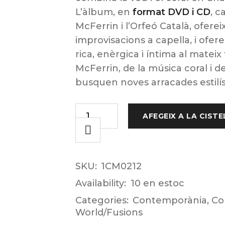
L’àlbum, en
format DVD i CD
, c
McFerrin i l’Orfeó Català, oferei
improvisacions a capella, i ofer
rica, enèrgica i íntima al mateix
McFerrin, de la música coral i de
busquen noves arracades estilís
AFEGEIX A LA CISTE
SKU:
1CM0212
Availability:
10 en estoc
Categories:
Contemporània
,
Co
World/Fusions