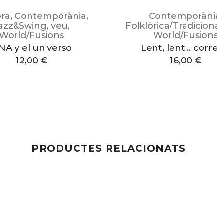
ra
,
Contemporània
,
Contemporàni
azz&Swing
,
veu
,
Folklòrica/Tradicion
World/Fusions
World/Fusion
NA y el universo
Lent, lent… corre
12,00
€
16,00
€
PRODUCTES RELACIONATS