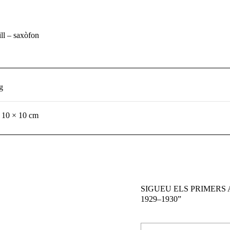
ll – saxòfon
g
 10 × 10 cm
SIGUEU ELS PRIMERS
1929–1930”