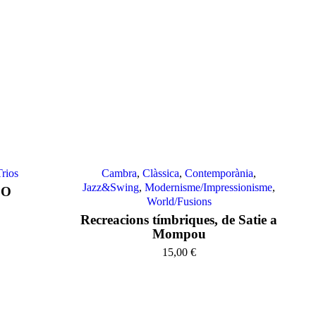
rios
Cambra
,
Clàssica
,
Contemporània
,
Jazz&Swing
,
Modernisme/Impressionisme
,
DO
World/Fusions
Recreacions tímbriques, de Satie a
Mompou
15,00
€