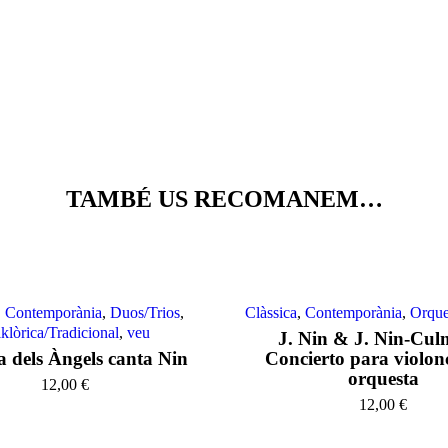
TAMBÉ US RECOMANEM…
,
Contemporània
,
Duos/Trios
,
Clàssica
,
Contemporània
,
Orque
klòrica/Tradicional
,
veu
J. Nin & J. Nin-Culm
a dels Àngels canta Nin
Concierto para violon
orquesta
12,00
€
12,00
€