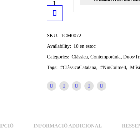
SKU:
1CM0072
Availability:
10 en estoc
Categories:
Clàssica
,
Contemporània
,
Duos/Tr
Tags:
#ClàssicaCatalana
,
#NinCulmell
,
Músi
IPCIÓ
INFORMACIÓ ADDICIONAL
RESSEN