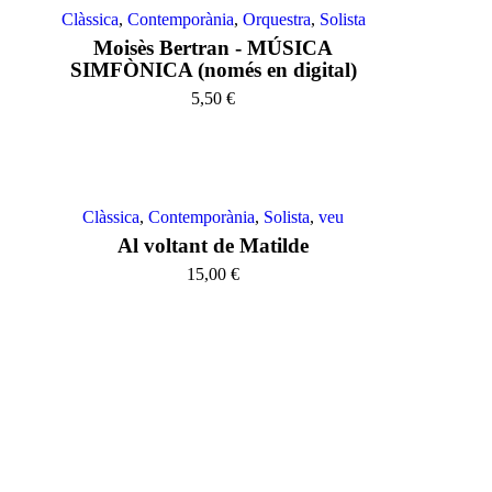
Clàssica
,
Contemporània
,
Orquestra
,
Solista
Moisès Bertran - MÚSICA
SIMFÒNICA (només en digital)
5,50
€
Clàssica
,
Contemporània
,
Solista
,
veu
Al voltant de Matilde
15,00
€