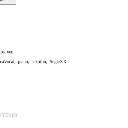
ios
,
veu
caVocal
,
piano
,
saxòfon
,
SegleXX
YES (0)