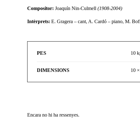
Compositor:
Joaquín Nin-Culmell
(1908-2004)
Intèrprets:
E. Gragera – cant, A. Cardó – piano, M. Bofi
PES
10 k
DIMENSIONS
10 ×
Encara no hi ha ressenyes.