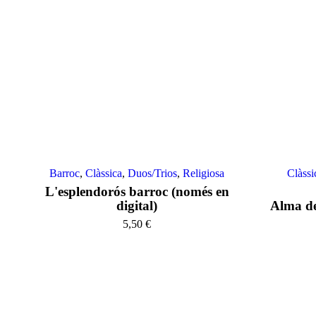
Barroc
,
Clàssica
,
Duos/Trios
,
Religiosa
Clàssi
L'esplendorós barroc (només en
digital)
Alma de
5,50
€