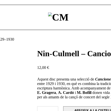
929–1930
Nin-Culmell – Canci
12,00
€
Aquest disc presenta una selecció de
Cancione
entre 1929 i 1930, en què es combina la tradici
escriptura harmònica. Amb acompanyament d
E. Gragera
,
A. Cardó
i
M. Bofill
donen vida a 
per als amants de la cançó de concert del segl
AFEGEIX A LA CISTEL