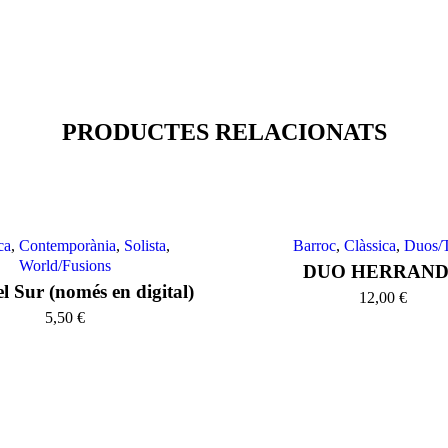
PRODUCTES RELACIONATS
ca
,
Contemporània
,
Solista
,
Barroc
,
Clàssica
,
Duos/T
World/Fusions
DUO HERRAN
l Sur (només en digital)
12,00
€
5,50
€