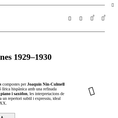
0
0
ones 1929–1930
s
compostes per
Joaquín Nin-Culmell
ó lírica hispànica amb una refinada
e
piano i saxòfon
, les interpretacions de
un repertori subtil i expressiu, ideal
e XX.
LA