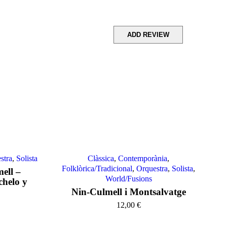
stra
,
Solista
Clàssica
,
Contemporània
,
Folklòrica/Tradicional
,
Orquestra
,
Solista
,
ell –
World/Fusions
chelo y
Nin-Culmell i Montsalvatge
12,00
€