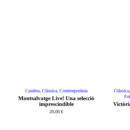
Cambra
,
Clàssica
,
Contemporània
Clàssica
Fol
Montsalvatge Live! Una selecció
imprescindible
Victòri
20,00
€